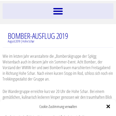
BOMBER-AUSFLUG 2019
August 2019 | Hohe Schar
Wie im letzten Jahr veranstaltete die „Bomberskigruppe der SpVgg
Weisenbach auch in diesem Jahr ein Sommer-Event. Acht Bomber, der
Vorstand der WWW-ler und zwei Bomberfrauen marschierten Freitagabend
in Richtung Hohe Schar. Nach einen kurzen Stopp im Rod, schloss sich noch ein
Trekkingspezialist der Gruppe an.
Die Wandergruppe erreichte kurz vor 20 Uhr die Hohe Schar. Bei einem
gemütlichen, kulinarisch leckeren Vesper genossen wir den traumhaften Blick
und den schönen Sonnenuntergang. Als die Dunkelheit einsetzte machten wir
Cookie-Zustimmung verwalten
uns, mit Stirnlampen ausgestattet auf den Heimweg. Ein als kurzen
eingeplanten Zwischenstopp beim Latschigzeltlager vom Fanfarenzug