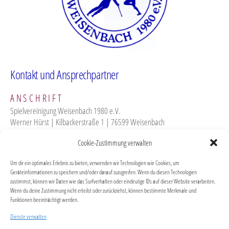
Kontakt und Ansprechpartner
ANSCHRIFT
Spielvereinigung Weisenbach 1980 e.V.
Werner Hürst | Kilbackerstraße 1 | 76599 Weisenbach
Cookie-Zustimmung verwalten
WEBTEAM
Für die Aktualität unserer Vereinsseite sorgt das Webteam. Wir freuen uns
Um dir ein optimales Erlebnis zu bieten, verwenden wir Technologien wie Cookies, um
immer auf neue Vorschläge, nehmen aber auch gerne Kritik entgegen.
Geräteinformationen zu speichern und/oder darauf zuzugreifen. Wenn du diesen Technologien
zustimmst, können wir Daten wie das Surfverhalten oder eindeutige IDs auf dieser Website verarbeiten.
Wenn du deine Zustimmung nicht erteilst oder zurückziehst, können bestimmte Merkmale und
AUFRUF
Funktionen beeinträchtigt werden.
Wer hat noch alte oder neuere (digitale) Fotos aus dem Vereinsleben? Ihr
Dienste verwalten
könnt uns gerne die Originale zusenden, wir pflegen sie dann in die