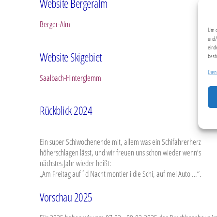
Website Bergeralm
Berger-Alm
Um d
und/
eind
Website Skigebiet
best
Dien
Saalbach-Hinterglemm
Rückblick 2024
Ein super Schiwochenende mit, allem was ein Schifahrerherz
höherschlagen lässt, und wir freuen uns schon wieder wenn’s
nächstes Jahr wieder heißt:
„Am Freitag auf´d Nacht montier i die Schi, auf mei Auto …“.
Vorschau 2025