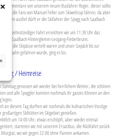
isekommentare von unserem neuen Busfahrer Roger, dieser sollte
gentlich die Fans von Manuel Feller zum Skiweltcup fahren, da aber
s Rennen ausfiel dürft er die Skifahrer der Spvgg nach Saalbach
hren.
ch fast zehnstündiger Fahrt erreichten wir um 11:30 Uhr das
igebiet Saalbach-Hinterglemm-Leogang-Fieberbrunn.
chdem die Skipässe verteilt waren und unser Gepäck bis zur
hlmaisbahn gefahren wurde, ging es los.
en
onntag / Heimreise
 Sonntag genossen wir wieder bei herrlichem Wetter, die schönen
sten und alle Spvggler konnten nochmals ihr ganzes Können an den
g legen.
ch an diesem Tag durften wir nochmals die kulinarischen Vorzüge
r großartigen Skihütten im Skigebiet genießen.
nktlich um 14:00 Uhr, etwas erschöpft, aber wieder einmal
geistert, starteten wir mit unserem Ersatzbus, die Rückfahrt zurück
s Murgtal, wo wir gegen 22:00 ohne Pannen ankamen.