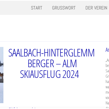
START
GRUSSWORT
DER VEREIN
SAALBACH-HINTERGLEMM
A
BERGER – ALM
„A
be
SKIAUSFLUG 2024
Sa
Gr
ha
wa
me
vo
Na
de