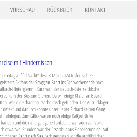
VORSCHAU
RÜCKBLICK
KONTAKT
nreise mit Hindernissen
m Freitag auf´d Nacht“ des 08.März 2024 trafen sich 39
geisterte Skifans der Spvgg zur Fahrt ins Schiwochenende nach
albach-Hinterglemm. Kurz nach der deutsch-österreichischen
enze kam der Bus zum Stehen. Da wir einige KFZler an Board
tten, war die Schadensursache rasch gefunden. Das Ausrücklager
r defekt und dadurch konnte unser lieber Richard keinen Gang
hr einlegen. Zum Glück waren noch einige Kaltgetränke
rhanden und die nahe gelegene Tankstelle war auch von Vorteil.
ch etwa zwei Stunden war der Ersatzbus aus Fieberbrunn da. Auf
r weiteren Fahrt nach Saalbach genossen wir die ausführlichen