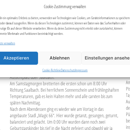
Skifahren und Apres
Re
Cookie-Zustimmung verwalten
ei
Unser erstes Ziel war die Bergstation der Kohlmaisgipfelbahn und
da
ir ein optimales Erlebnis zu bieten, verwenden wir Technologien wie Cookies, um Geräteinformationen zu speichern
vom Gipfel fuhren wir dann direkt zu unserer Unterkunft der
oder darauf zuzugreifen. Wenn du diesen Technologien zustimmst, können wir Daten wie das Surfverhalten oder
fa
Bergeralm zum Mittagsessen.
eutige IDs auf dieser Website verarbeiten. Wenn du deine Zustimmung nicht erteilst oder zurückziehst, können
Na
Die, aus Nah und Fern, bunt zusammengewürfelte großartige Truppe
immte Merkmale und Funktionen beeinträchtigt werden.
Sk
der Spvgg verteilten sich über das 270 km große Skigebiet und man
Na
ste verwalten
traf sich dann pünktlich zur „Happy Hour“ am späten Nachmittag.
Ko
Gemeinsam mit einigen Freuden aus Langenbrand genossen wir den
herrlichen Sonnenuntergang auf der Terrasse der Bergeralm. Unsere
Akzeptieren
Ablehnen
Einstellungen anseh
Unterkunft, die urige Bergeralm auf 1550m Höhe gelegen, direkt an
S
der Piste in der romantischen Bergwelt, ist gleichzeitig der schönste
Cookie-Richtlinie
Datenschutz
Impressum
Aussichtplatz über Saalbach.
Am
Am Samstagmorgen bretterten die ersten schon um 8:00 Uhr
Pi
Richtung Saalbach. Bei herrlichem Sonnenschein und frühlingshaften
Ta
Temperaturen, gab es kein Halten mehr und alle carvten bis zum
Au
späten Nachmittag.
de
Nach dem Abendessen ging es wieder wie am Vortag in das
Pü
angebaute Stadl „Magic 66“. Hier wurde getanzt, gesungen, geturnt,
be
balanciert und gelacht. Um 0:00 Uhr wurden dann noch zwei
in
Geburtstagskinder bis tief in die Nacht gefeiert und obwohl wir ja